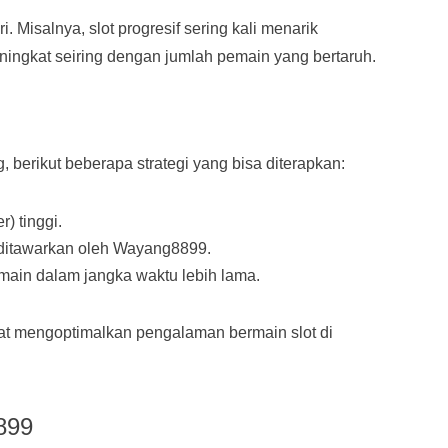
i. Misalnya, slot progresif sering kali menarik
ningkat seiring dengan jumlah pemain yang bertaruh.
berikut beberapa strategi yang bisa diterapkan:
) tinggi.
ditawarkan oleh Wayang8899.
main dalam jangka waktu lebih lama.
at mengoptimalkan pengalaman bermain slot di
899