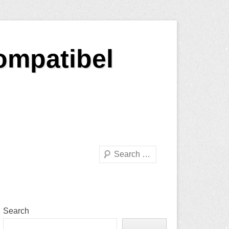
ompatibel
Search
Search