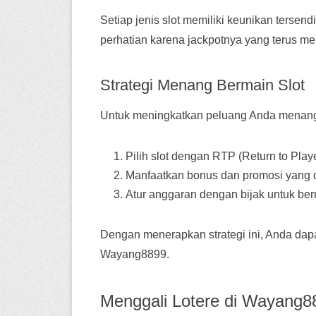
Setiap jenis slot memiliki keunikan tersendir
perhatian karena jackpotnya yang terus me
Strategi Menang Bermain Slot
Untuk meningkatkan peluang Anda menang, 
Pilih slot dengan RTP (Return to Player
Manfaatkan bonus dan promosi yang 
Atur anggaran dengan bijak untuk ber
Dengan menerapkan strategi ini, Anda dap
Wayang8899.
Menggali Lotere di Wayang8