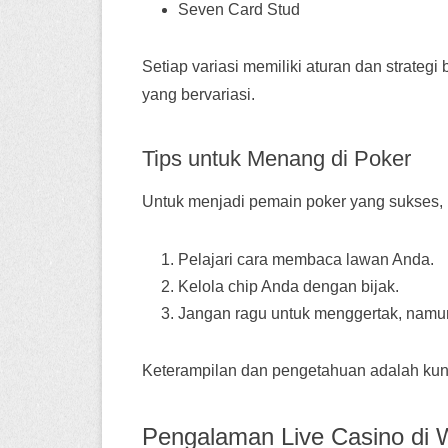
Seven Card Stud
Setiap variasi memiliki aturan dan strat
yang bervariasi.
Tips untuk Menang di Poker
Untuk menjadi pemain poker yang sukses, 
Pelajari cara membaca lawan Anda.
Kelola chip Anda dengan bijak.
Jangan ragu untuk menggertak, namun 
Keterampilan dan pengetahuan adalah kun
Pengalaman Live Casino di