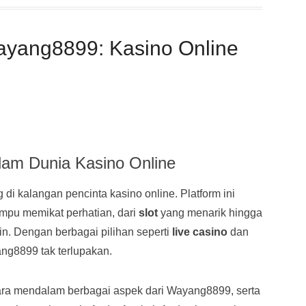
yang8899: Kasino Online
am Dunia Kasino Online
i kalangan pencinta kasino online. Platform ini
pu memikat perhatian, dari
slot
yang menarik hingga
. Dengan berbagai pilihan seperti
live casino
dan
ng8899 tak terlupakan.
cara mendalam berbagai aspek dari Wayang8899, serta